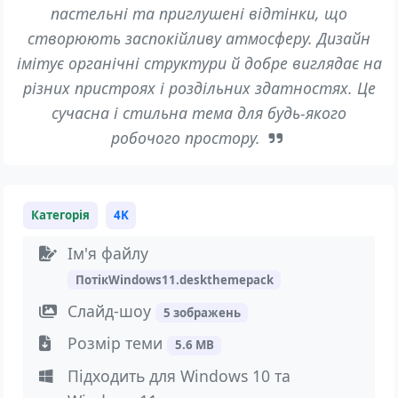
пастельні та приглушені відтінки, що
створюють заспокійливу атмосферу. Дизайн
імітує органічні структури й добре виглядає на
різних пристроях і роздільних здатностях. Це
сучасна і стильна тема для будь-якого
робочого простору.
Категорія
4K
Ім'я файлу
ПотікWindows11.deskthemepack
Слайд-шоу
5 зображень
Розмір теми
5.6 MB
Підходить для Windows 10 та