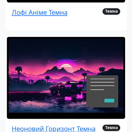
Лофі Аніме Темна
Темна
Неоновий Горизонт Темна
Темна