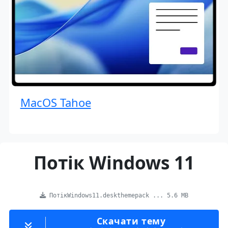
MacOS Tahoe
Потік Windows 11
ПотікWindows11.deskthemepack ... 5.6 MB
Скачати тему