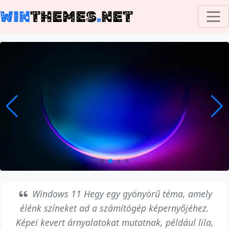
WIN
THEMES
.
NET
Windows 11 Hegy egy gyönyörű téma, amely
élénk színeket ad a számítógép képernyőjéhez.
Képei kevert árnyalatokat mutatnak, például lila,