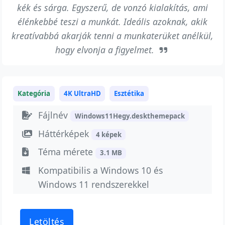
kék és sárga. Egyszerű, de vonzó kialakítás, ami
élénkebbé teszi a munkát. Ideális azoknak, akik
kreatívabbá akarják tenni a munkaterüket anélkül,
hogy elvonja a figyelmet.
Kategória
4K UltraHD
Esztétika
Fájlnév
Windows11Hegy.deskthemepack
Háttérképek
4 képek
Téma mérete
3.1 MB
Kompatibilis a Windows 10 és
Windows 11 rendszerekkel
Letöltés