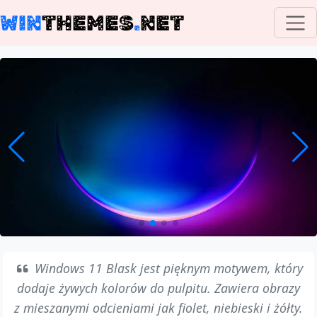
WIN
THEMES
.
NET
Windows 11 Blask jest pięknym motywem, który
dodaje żywych kolorów do pulpitu. Zawiera obrazy
z mieszanymi odcieniami jak fiolet, niebieski i żółty.