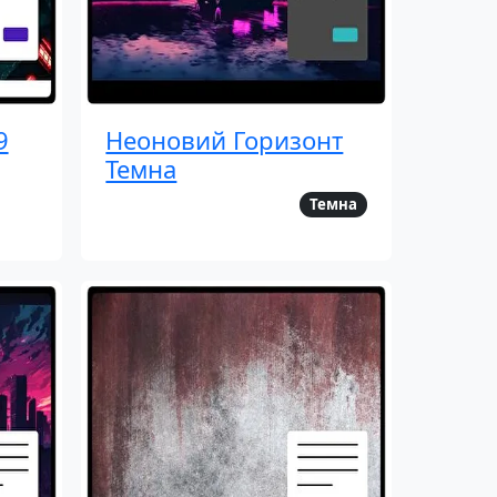
9
Неоновий Горизонт
Темна
Темна