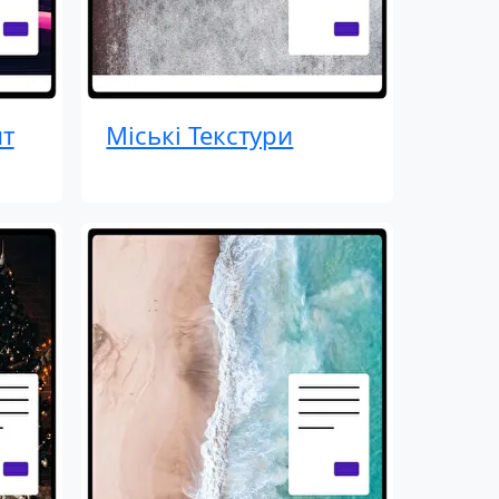
т
Міські Текстури