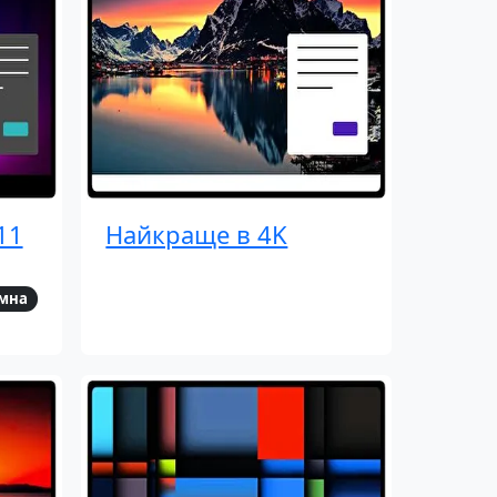
11
Найкраще в 4K
мна