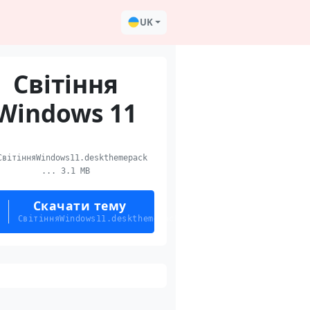
UK
Світіння
Windows 11
вітінняWindows11.deskthemepack
... 3.1 MB
Скачати тему
СвітінняWindows11.deskthemepack