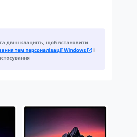
а двічі клацніть, щоб встановити
ання тем персоналізації Windows
і
астосування