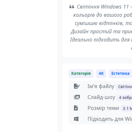
Світіння Windows 11 
кольорів до вашого ро
сумішшю відтінків, та
Дизайн простий та прив
Ідеально підходить для
Категорія
4K
Естетика
Ім'я файлу
Світі
Слайд-шоу
4 зоб
Розмір теми
3.1 
Підходить для Wi