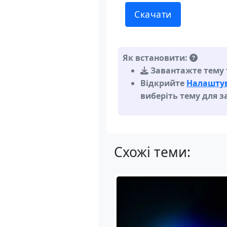
Скачати
Як встановити:
Завантажте тему т
Відкрийте
Налаштув
виберіть тему для з
Схожі теми: