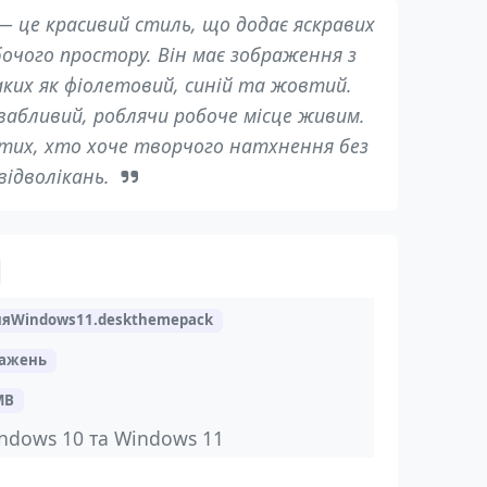
— це красивий стиль, що додає яскравих
бочого простору. Він має зображення з
ких як фіолетовий, синій та жовтий.
абливий, роблячи робоче місце живим.
 тих, хто хоче творчого натхнення без
відволікань.
нняWindows11.deskthemepack
ражень
MB
ndows 10 та Windows 11