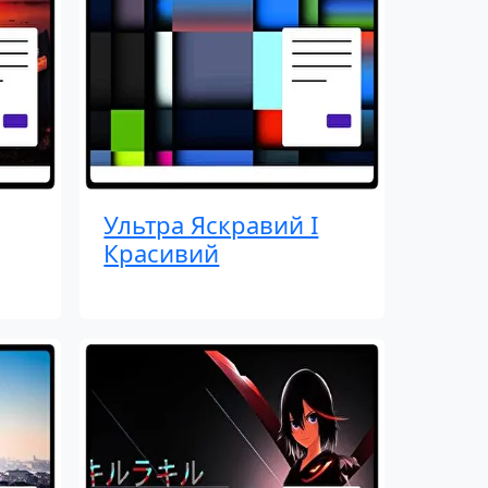
Ультра Яскравий І
Красивий