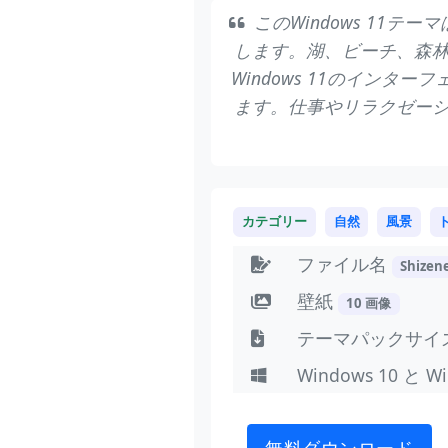
このWindows 11
します。湖、ビーチ、森
Windows 11のイン
ます。仕事やリラクゼー
カテゴリー
自然
風景
ファイル名
Shizen
壁紙
10 画像
テーマパックサイ
Windows 10 と W