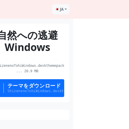
JA
自然への逃避
Windows
zenenoTohiWindows.deskthemepack
... 20.9 MB
テーマをダウンロード
ShizenenoTohiWindows.deskthemepack