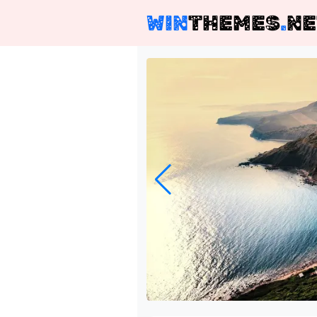
WIN
THEMES
.
NE