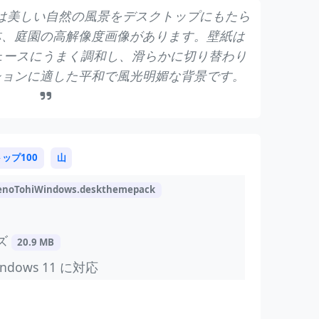
テーマは美しい自然の風景をデスクトップにもたら
林、庭園の高解像度画像があります。壁紙は
ターフェースにうまく調和し、滑らかに切り替わり
ションに適した平和で風光明媚な背景です。
トップ100
山
enoTohiWindows.deskthemepack
ズ
20.9 MB
indows 11 に対応