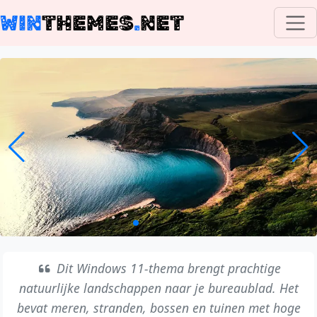
WIN
THEMES
.
NET
Dit Windows 11-thema brengt prachtige
natuurlijke landschappen naar je bureaublad. Het
bevat meren, stranden, bossen en tuinen met hoge