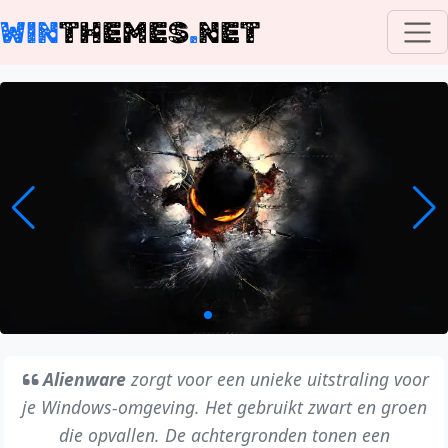
WIN
THEMES
.
NET
Alienware
zorgt voor een unieke uitstraling voor
je Windows-omgeving. Het gebruikt zwart en groen
die opvallen. De achtergronden tonen een