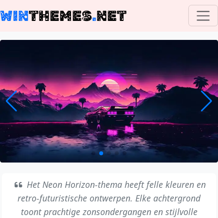
WIN
THEMES
.
NET
Het Neon Horizon-thema heeft felle kleuren en
retro-futuristische ontwerpen. Elke achtergrond
toont prachtige zonsondergangen en stijlvolle