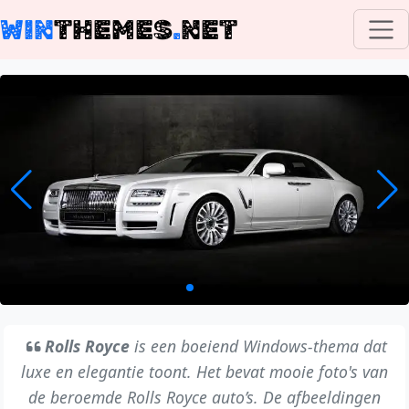
WIN
THEMES
.
NET
Rolls Royce
is een boeiend Windows-thema dat
luxe en elegantie toont. Het bevat mooie foto's van
de beroemde Rolls Royce auto’s. De afbeeldingen