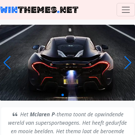
WIN
THEMES
.
NET
Het
Mclaren P
-thema toont de opwindende
wereld van supersportwagens. Het heeft gedurfde
en mooie beelden. Het thema laat de beroemde