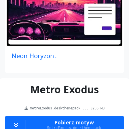
Neon Horyzont
Metro Exodus
MetroExodus.deskthemepack ... 32.6 MB
Pobierz motyw
MetroExodus.deskthemepack