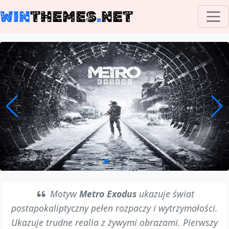
WIN
THEMES
.
NET
Motyw
Metro Exodus
ukazuje świat
postapokaliptyczny pełen rozpaczy i wytrzymałości.
Ukazuje trudne realia z żywymi obrazami. Pierwszy