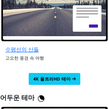
수평선의 산들
고요한 풍경 속 여행
4K 울트라HD 테마
어두운 테마