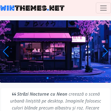
WIN
THEMES
.
NET
Străzi Nocturne cu Neon
creează o scenă
urbană liniștită pe desktop. Imaginile folosesc
culori blânde precum albastru și roz. Fiecare