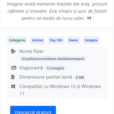
imagine arată momente liniștite din oraș, precum
cafenele și trotuare. Este simplu și ușor de folosit
pentru un mediu de lucru calm.
Categorie
Anime
Top 100
Neon
Noapte
Nume fișier
StraziNocturneNeon.deskthemepack
Diaporamă
12 imagini
Dimensiune pachet temă
8 MB
Compatibil cu Windows 10 și Windows
11
Descarcă gratuit