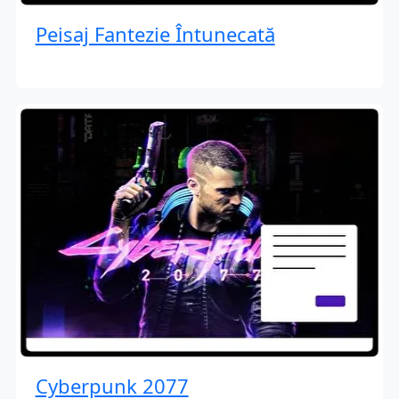
Peisaj Fantezie Întunecată
Cyberpunk 2077