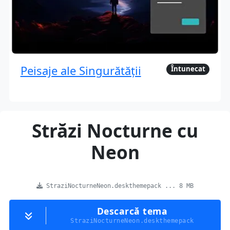
Peisaje ale Singurătății
Întunecat
Străzi Nocturne cu
Neon
StraziNocturneNeon.deskthemepack ... 8 MB
Descarcă tema
StraziNocturneNeon.deskthemepack