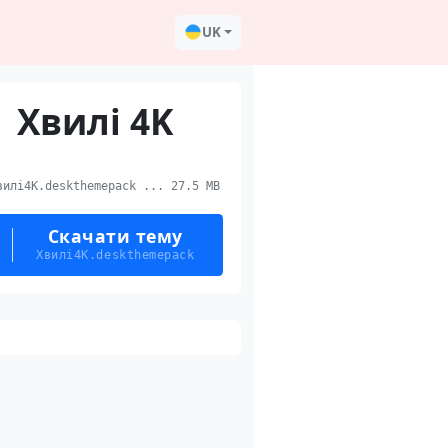
UK
Хвилі 4K
илі4K.deskthemepack ... 27.5 MB
Скачати тему
Хвилі4K.deskthemepack