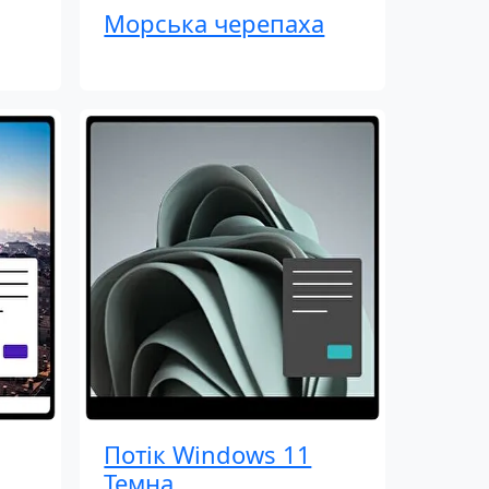
Морська черепаха
Потік Windows 11
Темна