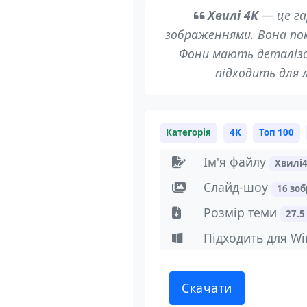
Хвилі 4K
— це га
зображеннями. Вона пока
Фони мають деталізова
підходить для 
Категорія
4K
Топ 100
Ім'я файлу
Хвилі
Слайд-шоу
16 зо
Розмір теми
27.5
Підходить для Wi
Скачати