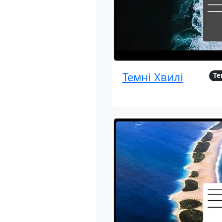
Темні Хвилі
Те