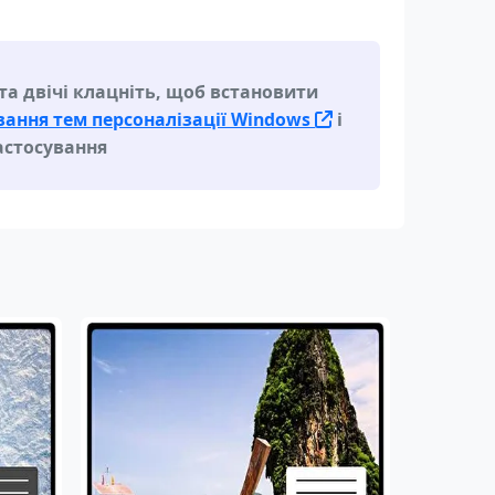
а двічі клацніть, щоб встановити
ання тем персоналізації Windows
і
астосування