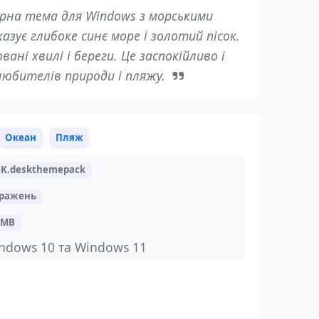
рна тема для Windows з морськими
зує глибоке синє море і золотий пісок.
ні хвилі і береги. Це заспокійливо і
любителів природи і пляжу.
Океан
Пляж
4K.deskthemepack
бражень
 MB
ndows 10 та Windows 11