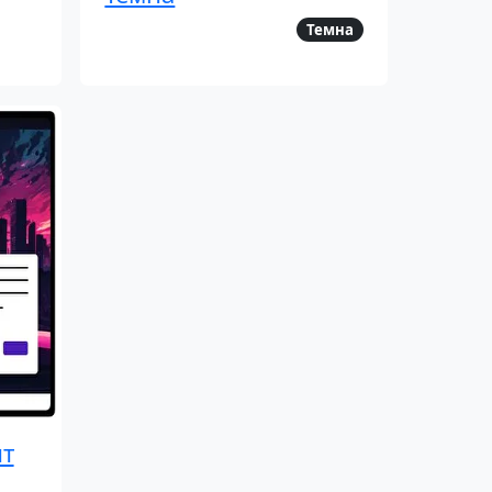
Темна
т