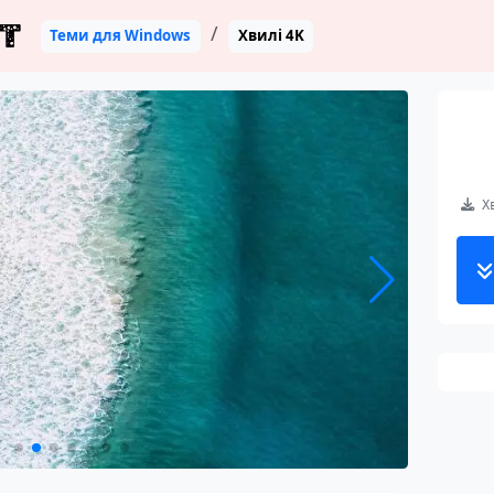
T
Теми для Windows
Хвилі 4K
Хв