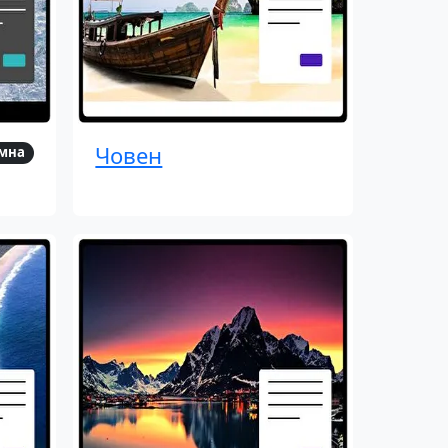
Човен
мна