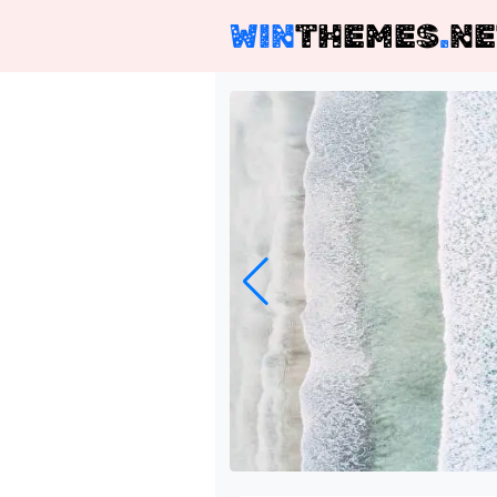
WIN
THEMES
.
NE