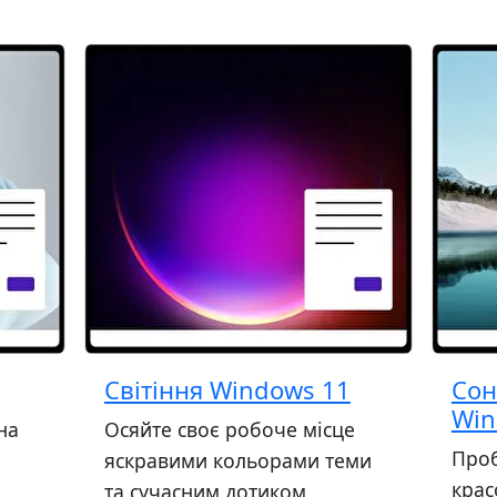
Світіння Windows 11
Сон
Win
на
Осяйте своє робоче місце
Проб
яскравими кольорами теми
кра
та сучасним дотиком