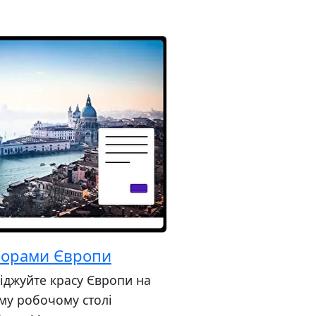
орами Європи
іджуйте красу Європи на
му робочому столі