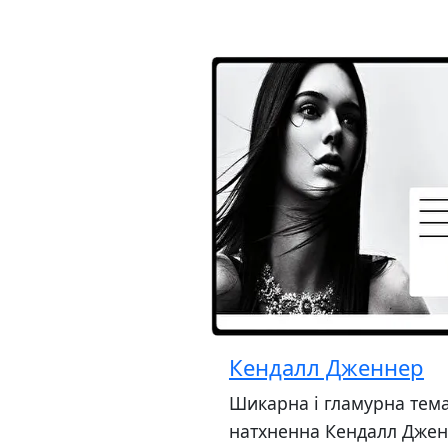
Кендалл Дженнер
Шикарна і гламурна тема
натхненна Кендалл Дже