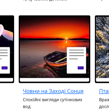
Човни на Заході Сонця
Пта
Спокійні вигляди сутінкових
Враж
вод
досл