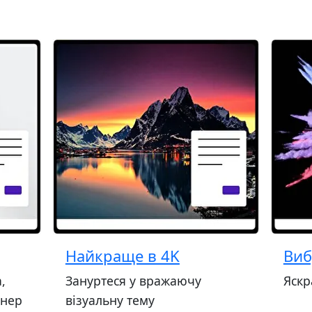
Найкраще в 4K
Виб
,
Зануртеся у вражаючу
Яскр
ннер
візуальну тему