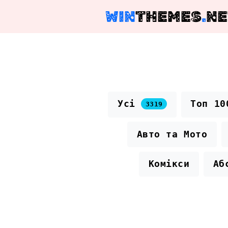
WIN
THEMES
.
NE
Усі
Топ 1
3319
Авто та Мото
Комікси
Аб