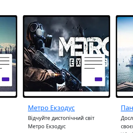
Метро Екзодус
Пан
Відчуйте дистопічний світ
Досл
Метро Екзодус
своє