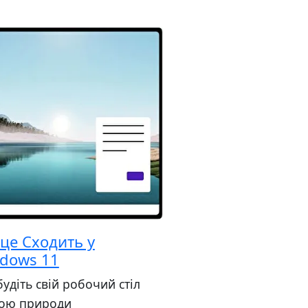
це Сходить у
dows 11
удіть свій робочий стіл
сою природи