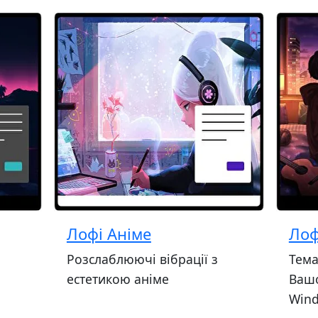
Лофі Аніме
Лоф
Розслаблюючі вібрації з
Тема
з
естетикою аніме
Вашо
Wind