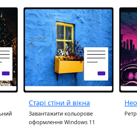
Старі стіни й вікна
Нео
ьний
Завантажити кольорове
Ретр
оформлення Windows 11