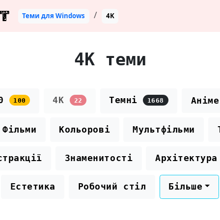
T
Теми для Windows
4K
4K теми
00
4K
Темні
Аніме
100
22
1668
Фільми
Кольорові
Мультфільми
стракції
Знаменитості
Архітектура
Естетика
Робочий стіл
Більше