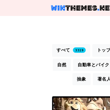
WIN
THEMES
.
NE
すべて
トップ
3319
自然
自動車とバイク
抽象
著名