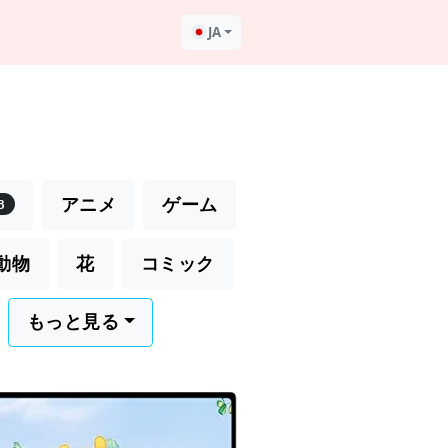
JA
マ
アニメ
ゲーム
8
動物
花
コミック
もっと見る