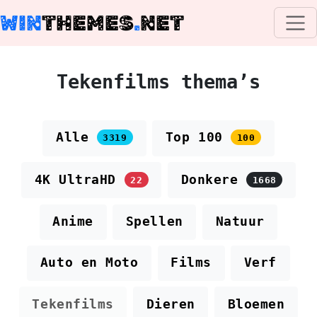
WIN
THEMES
.
NET
Tekenfilms thema’s
Alle
Top 100
3319
100
4K UltraHD
Donkere
22
1668
Anime
Spellen
Natuur
Auto en Moto
Films
Verf
Tekenfilms
Dieren
Bloemen