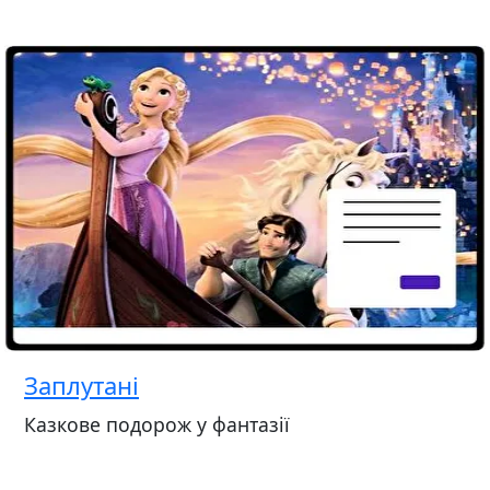
Заплутані
Казкове подорож у фантазії