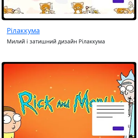
Рілаккума
Милий і затишний дизайн Рілаккума