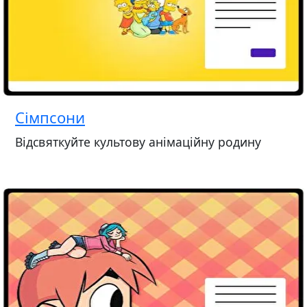
Сімпсони
Відсвяткуйте культову анімаційну родину