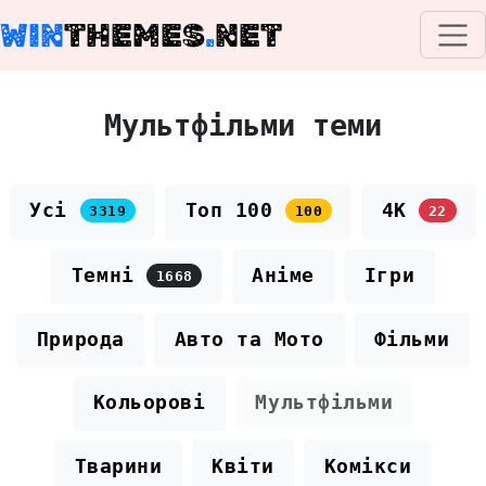
WIN
THEMES
.
NET
Мультфільми теми
Усі
Топ 100
4K
3319
100
22
Темні
Аніме
Ігри
1668
Природа
Авто та Мото
Фільми
Кольорові
Мультфільми
Тварини
Квіти
Комікси