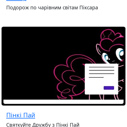
Подорож по чарівним світам Піксара
Пінкі Пай
Святкуйте Дружбу з Пінкі Пай