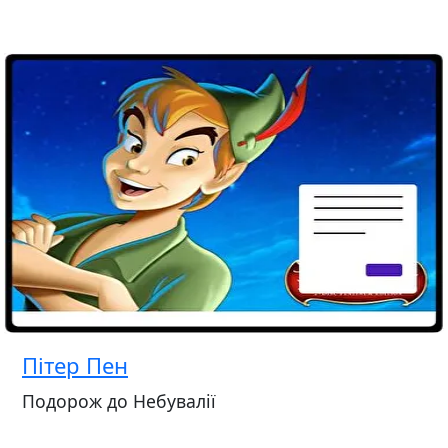
Пітер Пен
Подорож до Небувалії