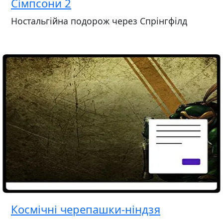
Сімпсони 2
Ностальгійна подорож через Спрінгфілд
Космічні черепашки-ніндзя