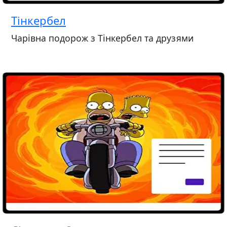
Тінкербел
Чарівна подорож з Тінкербел та друзями