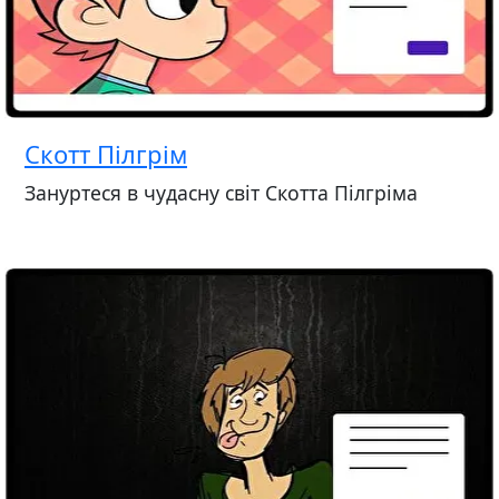
Скотт Пілгрім
Зануртеся в чудасну світ Скотта Пілгріма