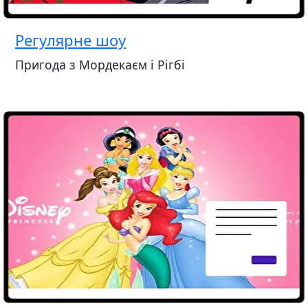
Регулярне шоу
Пригода з Мордекаєм і Рігбі