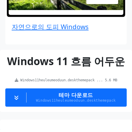
자연으로의 도피 Windows
Windows 11 흐름 어두운
Windows11heuleumeoduun.deskthemepack ... 5.6 MB
테마 다운로드
Windows11heuleumeoduun.deskthemepack