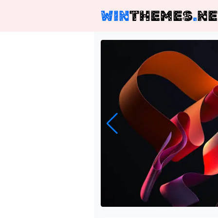
WIN
THEMES
.
NE