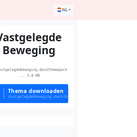
NL
Vastgelegde
Beweging
stgelegdeBeweging.deskthemepack
... 3.8 MB
Thema downloaden
VastgelegdeBeweging.deskthemepack