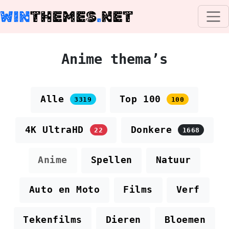
WIN
THEMES
.
NET
Anime thema’s
Alle
Top 100
3319
100
4K UltraHD
Donkere
22
1668
Anime
Spellen
Natuur
Auto en Moto
Films
Verf
Tekenfilms
Dieren
Bloemen