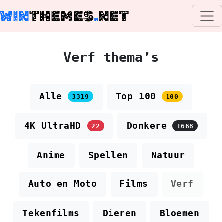
WIN
THEMES
.
NET
Verf thema’s
Alle
Top 100
3319
100
4K UltraHD
Donkere
22
1668
Anime
Spellen
Natuur
Auto en Moto
Films
Verf
Tekenfilms
Dieren
Bloemen