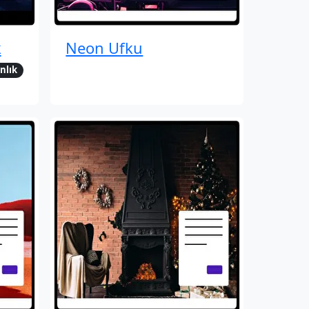
k
Neon Ufku
nlık