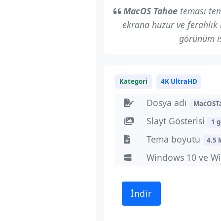
MacOS Tahoe
teması tem
ekrana huzur ve ferahlık k
görünüm is
Kategori
4K UltraHD
Dosya adı
MacOST
Slayt Gösterisi
1 g
Tema boyutu
4.5
Windows 10 ve Wi
İndir