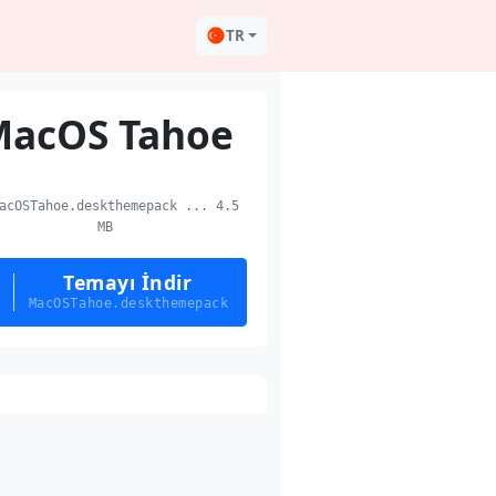
TR
acOS Tahoe
cOSTahoe.deskthemepack ... 4.5
MB
Temayı İndir
MacOSTahoe.deskthemepack