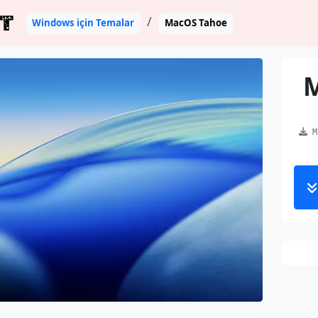
T
Windows için Temalar
MacOS Tahoe
M
Ma