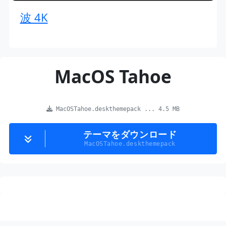
波 4K
MacOS Tahoe
MacOSTahoe.deskthemepack ... 4.5 MB
テーマをダウンロード
MacOSTahoe.deskthemepack