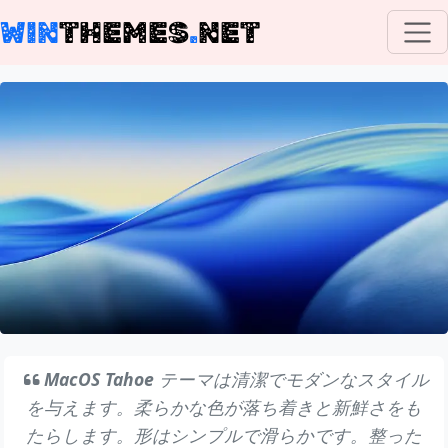
WIN
THEMES
.
NET
MacOS Tahoe
テーマは清潔でモダンなスタイル
を与えます。柔らかな色が落ち着きと新鮮さをも
たらします。形はシンプルで滑らかです。整った