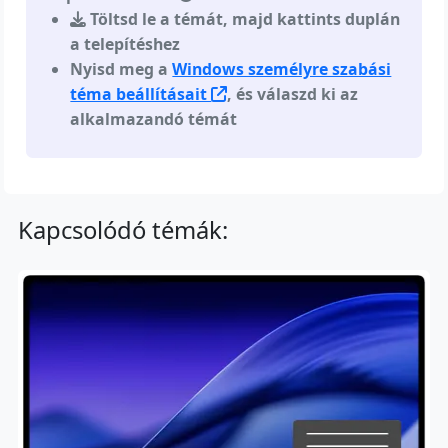
Töltsd le a témát, majd kattints duplán
a telepítéshez
Nyisd meg a
Windows személyre szabási
téma beállításait
, és válaszd ki az
alkalmazandó témát
Kapcsolódó témák: