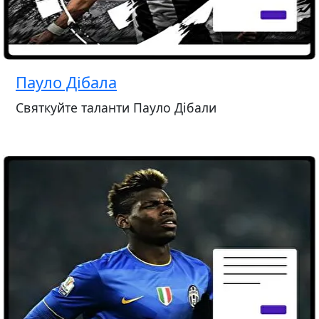
Пауло Дібала
Святкуйте таланти Пауло Дібали