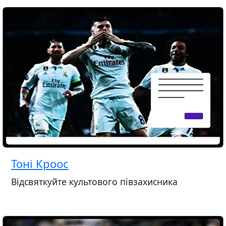
Тоні Кроос
Відсвяткуйте культового півзахисника