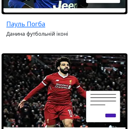
Пауль Погба
Данина футбольній іконі