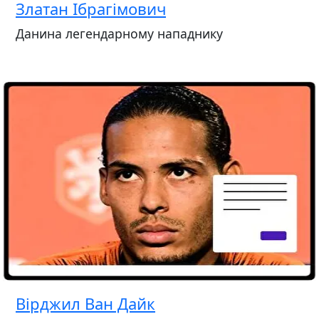
Златан Ібрагімович
Данина легендарному нападнику
Вірджил Ван Дайк