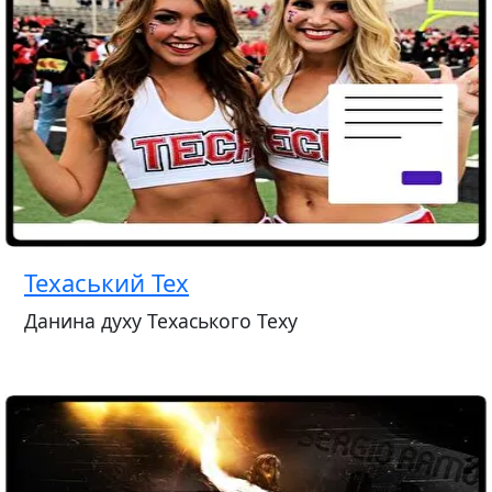
Техаський Тех
Данина духу Техаського Теху