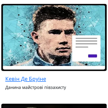
Кевін Де Бруїне
Данина майстрові півзахисту