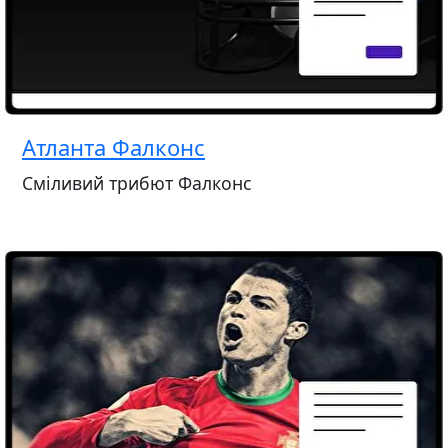
Атланта Фалконс
Сміливий трибют Фалконс