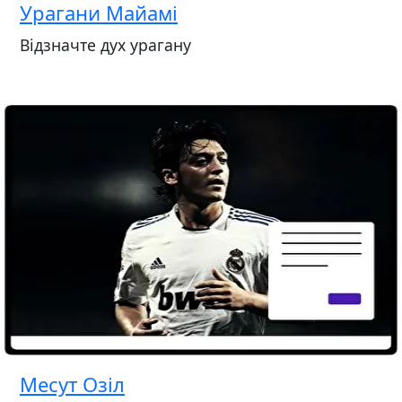
Урагани Майамі
Відзначте дух урагану
Месут Озіл