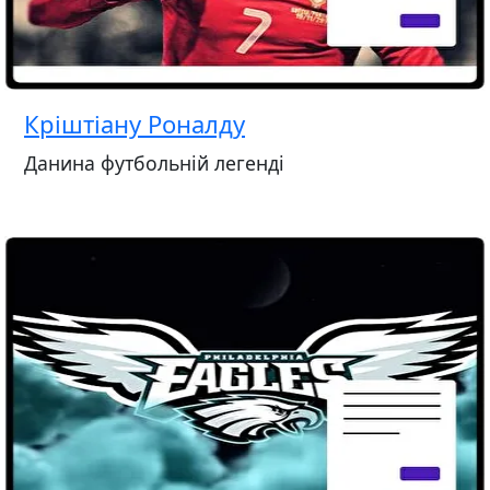
Кріштіану Роналду
Данина футбольній легенді