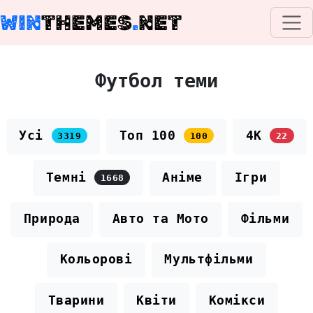
WIN
THEMES
.
NET
Футбол теми
Усі
Топ 100
4K
3319
100
22
Темні
Аніме
Ігри
1668
Природа
Авто та Мото
Фільми
Кольорові
Мультфільми
Тварини
Квіти
Комікси