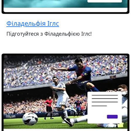
Філадельфія Іглс
Підготуйтеся з Філадельфією Іглс!