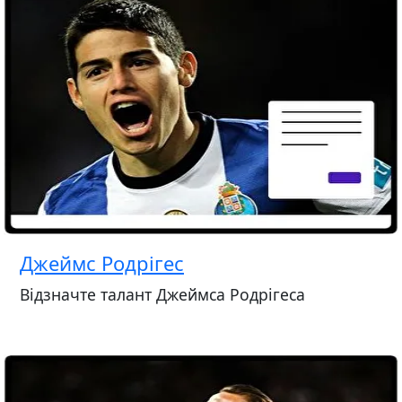
Джеймс Родрігес
Відзначте талант Джеймса Родрігеса