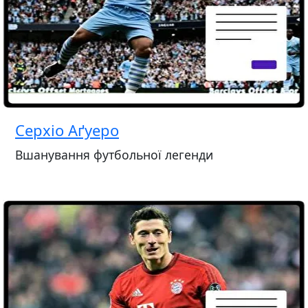
Серхіо Аґуеро
Вшанування футбольної легенди