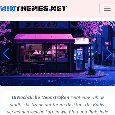
WIN
THEMES
.
NET
Nächtliche Neonstraßen
zeigt eine ruhige
städtische Szene auf Ihrem Desktop. Die Bilder
verwenden weiche Farben wie Blau und Pink. Jede