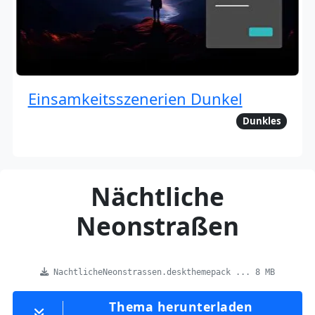
Einsamkeitsszenerien Dunkel
Dunkles
Nächtliche
Neonstraßen
NachtlicheNeonstrassen.deskthemepack ... 8 MB
Thema herunterladen