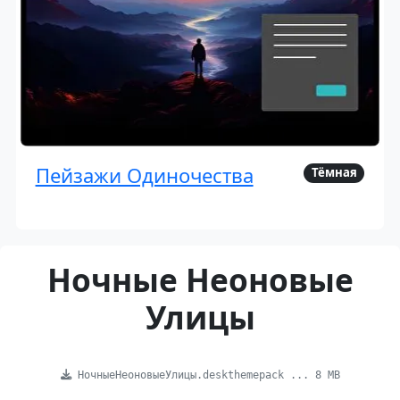
Пейзажи Одиночества
Тёмная
Ночные Неоновые
Улицы
НочныеНеоновыеУлицы.deskthemepack ... 8 MB