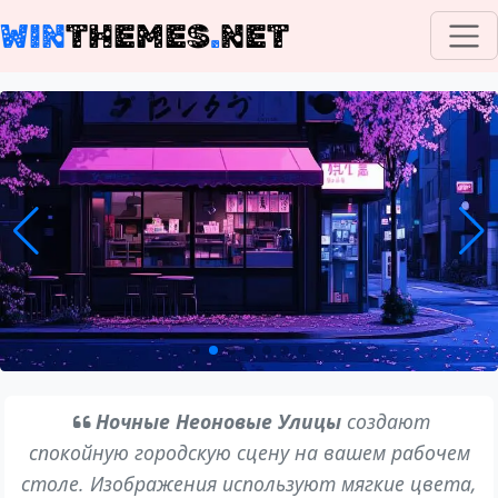
WIN
THEMES
.
NET
Ночные Неоновые Улицы
создают
спокойную городскую сцену на вашем рабочем
столе. Изображения используют мягкие цвета,