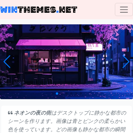
WIN
THEMES
.
NET
ネオンの夜の街
はデスクトップに静かな都市の
シーンを作ります。画像は青とピンクの柔らかい
色を使っています。どの画像も静かな都市の瞬間